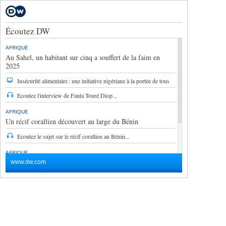
Écoutez DW
AFRIQUE
Au Sahel, un habitant sur cinq a souffert de la faim en
2025
Insécurité alimentaire : une initiative nigériane à la portée de tous
Ecoutez l'interview de Fanta Touré Diop...
AFRIQUE
Un récif corallien découvert au large du Bénin
Ecoutez le sujet sur le récif corallien au Bénin...
AFRIQUE
Au Bénin, le Sénat prend fonction ce jeudi
www.dw.com
Au Bénin, le Sénat s'installe (audio)